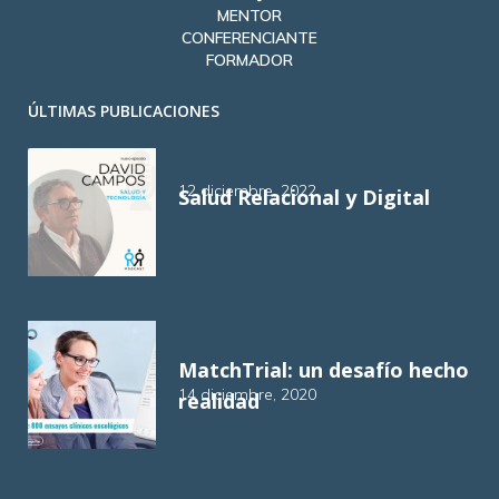
MENTOR
CONFERENCIANTE
FORMADOR
ÚLTIMAS PUBLICACIONES
12 diciembre, 2022
Salud Relacional y Digital
MatchTrial: un desafío hecho
14 diciembre, 2020
realidad