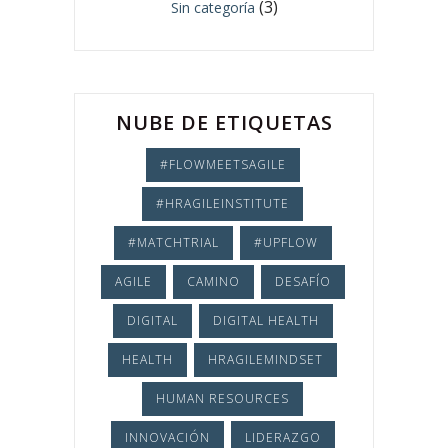
(3)
Sin categoría
NUBE DE ETIQUETAS
#FLOWMEETSAGILE
#HRAGILEINSTITUTE
#MATCHTRIAL
#UPFLOW
AGILE
CAMINO
DESAFÍO
DIGITAL
DIGITAL HEALTH
HEALTH
HRAGILEMINDSET
HUMAN RESOURCES
INNOVACIÓN
LIDERAZGO